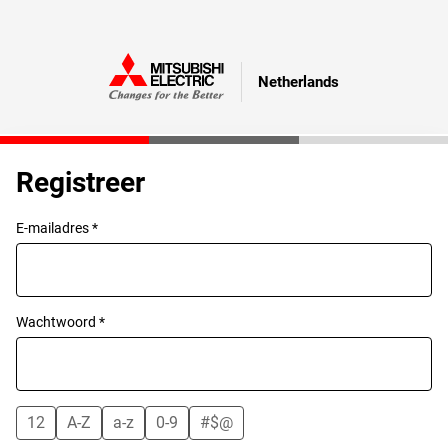
Netherlands
Registreer
E-mailadres *
Wachtwoord *
12
A-Z
a-z
0-9
#$@