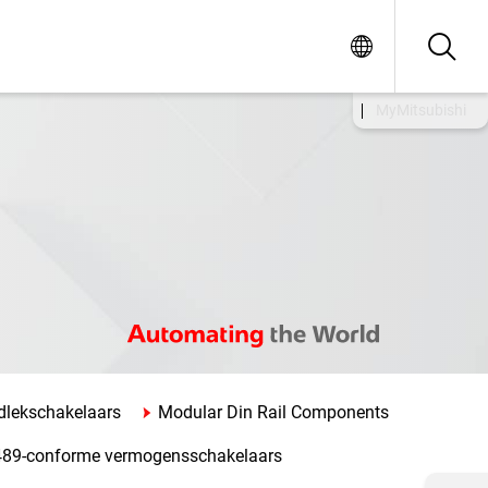
MyMitsubishi
dlekschakelaars
Modular Din Rail Components
489-conforme vermogensschakelaars