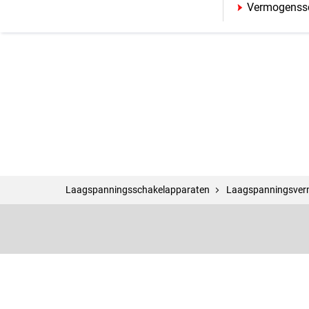
Vermogenssc
Laagspanningsschakelapparaten
Laagspannings­ver